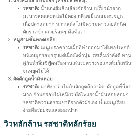
แกงส้มปลากระบอก (หรือปลาคลัง):
รสชาติ:
น้ำแกงส้มสีเหลืองจัดจ้าน เปรี้ยวนำจาก
มะนาวสดและหน่อไม้ดอง กลิ่นขมิ้นหอมเตะจมูก
เนื้อปลาสดมาก หวานเด้ง ไม่มีความคาวเลยสักนิด
ตักราดข้าวสวยร้อนๆ คือที่สุด!
หมูสามชั้นทอดเกลือ:
รสชาติ:
เมนูเบรกความเผ็ดที่ทำออกมาได้เพอร์เฟกต์
หนังหมูกรอบกรุบแต่เนื้อยังฉ่ำนุ่ม รสเค็มกำลังดี ทาน
คู่กับน้ำจิ้มซีฟู้ดหรือทานเล่นระหว่างรอแกงส้มก็เพลิน
จนหยุดไม่ได้
ผัดผักกูดน้ำมันหอย:
รสชาติ:
มาพังงาถ้าไม่กินผักกูดถือว่าผิด! ผักกูดที่นี่สด
มาก ก้านกรอบไม่เหนียว ผัดไฟแรงน้ำมันหอยหอมๆ
รสชาติหวานธรรมชาติจากตัวผักเอง เป็นเมนูเรียบ
ง่ายที่อร่อยจนแสงออกปาก
วิวหลักล้าน รสชาติหลักร้อย