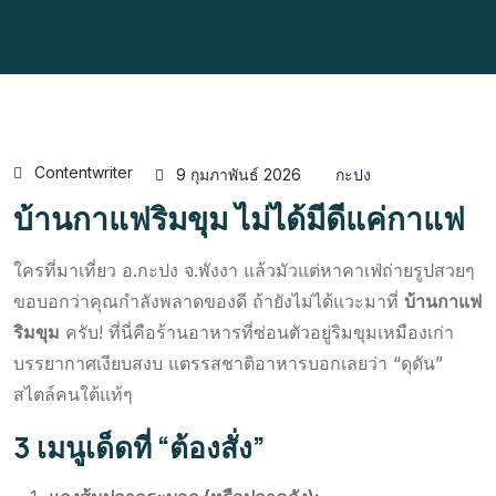
Contentwriter
9 กุมภาพันธ์ 2026
กะปง
บ้านกาแฟริมขุม ไม่ได้มีดีแค่กาแฟ
ใครที่มาเที่ยว อ.กะปง จ.พังงา แล้วมัวแต่หาคาเฟ่ถ่ายรูปสวยๆ
ขอบอกว่าคุณกำลังพลาดของดี ถ้ายังไม่ได้แวะมาที่
บ้านกาแฟ
ริมขุม
ครับ! ที่นี่คือร้านอาหารที่ซ่อนตัวอยู่ริมขุมเหมืองเก่า
บรรยากาศเงียบสงบ แตรรสชาติอาหารบอกเลยว่า “ดุดัน”
สไตล์คนใต้แท้ๆ
3 เมนูเด็ดที่ “ต้องสั่ง”