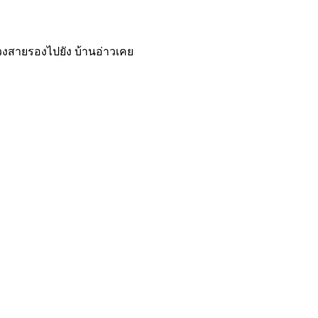
วงสายรองไปยัง บ้านอ่าวเคย