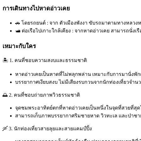
การเดินทางไปหาดอ่าวเคย
🚗 โดยรถยนต์ : จาก ตัวเมืองพังงา ขับรถมาตามทางหลวงหม
🛥️ ต่อเรือไปเกาะใกล้เคียง : จากหาดอ่าวเคย สามารถนั่งเร
เหมาะกับใคร
🏝️ 1. คนที่ชอบความสงบและธรรมชาติ
หาดอ่าวเคยเป็นหาดที่ไม่พลุกพล่าน เหมาะกับการมานั่งพักผ
บรรยากาศเงียบสงบ ไม่มีเสียงรบกวนจากนักท่องเที่ยวจำ
🌅 2. คนที่ชอบถ่ายภาพวิวธรรมชาติ
จุดชมพระอาทิตย์ตกที่หาดอ่าวเคยเป็นหนึ่งในจุดที่สวยที่สุด
สามารถเก็บภาพบรรยากาศริมชายหาด วิวทะเล และป่าชาย
🛶 3. นักท่องเที่ยวสายลุยและสายแคมป์ปิ้ง