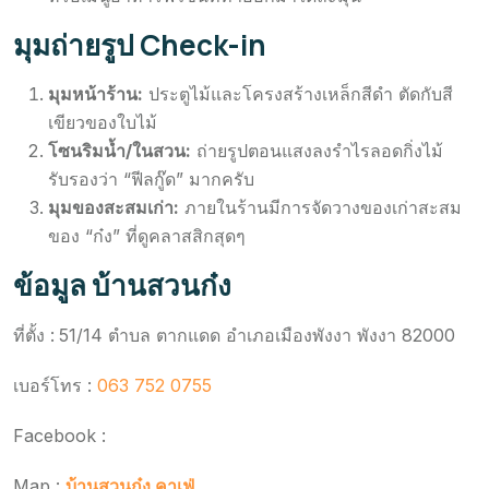
มุมถ่ายรูป Check-in
มุมหน้าร้าน:
ประตูไม้และโครงสร้างเหล็กสีดำ ตัดกับสี
เขียวของใบไม้
โซนริมน้ำ/ในสวน:
ถ่ายรูปตอนแสงลงรำไรลอดกิ่งไม้
รับรองว่า “ฟีลกู๊ด” มากครับ
มุมของสะสมเก่า:
ภายในร้านมีการจัดวางของเก่าสะสม
ของ “ก๋ง” ที่ดูคลาสสิกสุดๆ
ข้อมูล บ้านสวนก๋ง
ที่ตั้ง :
51/14 ตำบล ตากแดด อำเภอเมืองพังงา พังงา 82000
เบอร์โทร :
063 752 0755
Facebook :
Map :
บ้านสวนก๋ง คาเฟ่