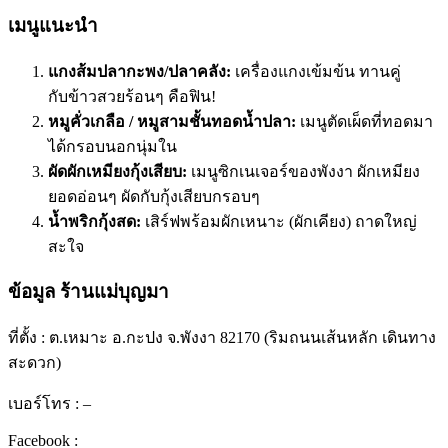
เมนูแนะนำ
แกงส้มปลากะพง/ปลาคลัง:
เครื่องแกงเข้มข้น ทานคู่
กับข้าวสวยร้อนๆ คือฟิน!
หมูคั่วเกลือ / หมูสามชั้นทอดน้ำปลา:
เมนูตัดเผ็ดที่ทอดมา
ได้กรอบนอกนุ่มใน
ผัดผักเหมียงกุ้งเสียบ:
เมนูซิกเนเจอร์ของพังงา ผักเหมียง
ยอดอ่อนๆ ผัดกับกุ้งเสียบกรอบๆ
น้ำพริกกุ้งสด:
เสิร์ฟพร้อมผักเหนาะ (ผักเคียง) ถาดใหญ่
สะใจ
ข้อมูล
ร้านแม่บุญมา
ที่ตั้ง : ต.เหมาะ อ.กะปง จ.พังงา 82170 (ริมถนนเส้นหลัก เดินทาง
สะดวก)
เบอร์โทร : –
Facebook :