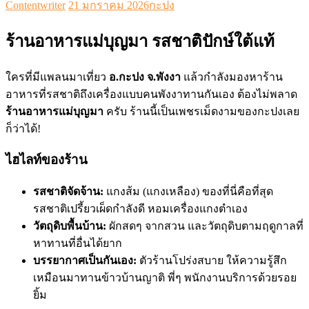
Contentwriter
21 มกราคม 2026
กะปง
ร้านอาหารแม่บุญมา รสชาติปักษ์ใต้แท้
ใครที่มีแพลนมาเที่ยว
อ.กะปง จ.พังงา
แล้วกำลังมองหาร้าน
อาหารที่รสชาติถึงเครื่องแบบคนพังงาทานกันเอง ต้องไม่พลาด
ร้านอาหารแม่บุญมา
ครับ ร้านนี้เป็นเพชรเม็ดงามของกะปงเลย
ก็ว่าได้!
ไฮไลท์ของร้าน
รสชาติจัดจ้าน:
แกงส้ม (แกงเหลือง) ของที่นี่คือที่สุด
รสชาติเปรี้ยวเผ็ดกำลังดี หอมเครื่องแกงตำเอง
วัตถุดิบพื้นบ้าน:
ผักสดๆ จากสวน และวัตถุดิบตามฤดูกาลที่
หาทานที่อื่นได้ยาก
บรรยากาศเป็นกันเอง:
ตัวร้านโปร่งสบาย ให้ความรู้สึก
เหมือนมาทานข้าวบ้านญาติ พี่ๆ พนักงานบริการด้วยรอย
ยิ้ม