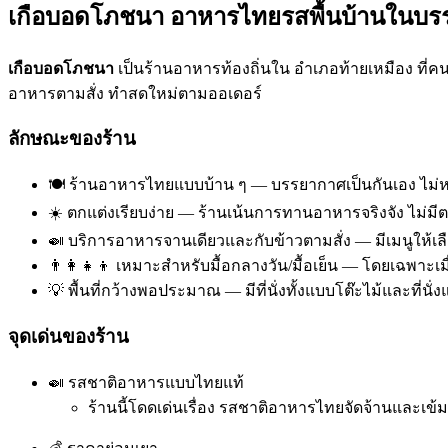
เกือบอดโภชนา อาหารไทยรสพื้นบ้านในบ
เกือบอดโภชนา
เป็นร้านอาหารท้องถิ่นใน อำเภอท้ายเหมือง ที่ค
อาหารตามสั่ง ทำสดใหม่ตามออเดอร์
ลักษณะของร้าน
🍽️ ร้านอาหารไทยแบบบ้าน ๆ — บรรยากาศเป็นกันเอง ไม่ห
☀️ ตกแต่งเรียบง่าย — ร้านเน้นการทานอาหารจริงจัง ไม่มี
🍛 บริการอาหารจานเดียวและกับข้าวตามสั่ง — มีเมนูให้
👨‍👩‍👧‍👦 เหมาะสำหรับมื้อกลางวัน/มื้อเย็น — โดยเฉพา
💡 พื้นที่กว้างพอประมาณ — มีที่นั่งทั้งแบบโต๊ะไม้และที่น
จุดเด่นของร้าน
🍛 รสชาติอาหารแบบไทยแท้
ร้านนี้โดดเด่นเรื่อง รสชาติอาหารไทยจัดจ้านและเข้ม