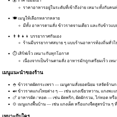
💰 ราคาย่อมเยา
ราคาอาหารอยู่ในระดับที่เข้าถึงง่าย เหมาะทั้งกับค
🍽️ เมนูให้เลือกหลากหลาย
มีทั้ง อาหารตามสั่ง ข้าวราดจานเดียว และกับข้าว
👨‍👩‍👧‍👦 บรรยากาศกันเอง
ร้านมีบรรยากาศสบาย ๆ แบบร้านอาหารท้องถิ่นทั่วไป 
⏱️ เสิร์ฟเร็ว เหมาะกับทุกโอกาส
เนื่องจากเป็นร้านตามสั่ง อาหารมักถูกเตรียมเร็ว
เมนูแนะนำของร้าน
🍚 ข้าวราดผัดกระเพรา — เมนูตามสั่งยอดนิยม รสจัดจ้า
🍛 ข้าวราดแกงไทยต่าง ๆ — เช่น แกงเขียวหวาน, แกงพะแ
🍗 อาหารผัด / ทอด — เช่น ผัดพริก, ผัดผักรวม, ไก่ทอด ห
🍲 เมนูแกงพื้นบ้าน — เช่น แกงเผ็ด หรือแกงจืดสูตรบ้าน ๆ ท
เหมาะกับใคร