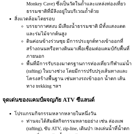
Monkey Cave) ซึ่งเป็นวัดในถ้ำและแหล่งท่องเที่ยว
ธรรมชาติที่มีลิงอยู่ในบริเวณถ้ำด้วย
สิ่งแวดล้อมโดยรอบ
บรรยากาศสงบ มีเสียงน้ำธรรมชาติ มีทั้งแสงแดด
และร่มไม้จากต้นสูง
ดินค่อนข้างร่วนซุย มีการประยุกต์ทางเข้าออกที่
สร้างถนนหรือทางดินมาเพื่อเชื่อมต่อแคมป์กับพื้นที่
ภายนอก
พื้นที่มีการรับรองมาตรฐานการท่องเที่ยว/กีฬาแม่น้ำ
(rafting) ในบางช่วง โดยมีการปรับปรุงเส้นทางและ
โครงสร้างพื้นฐาน เช่นทางรถเข้าออก น้ำตก เส้น
ทาง trekking ฯลฯ
จุดเด่นของแคมป์ผจญภัย ATV ซีแลนด์
โปรแกรมกิจกรรมหลากหลายในหนึ่งวัน
ท่านจะได้สัมผัสกิจกรรมหลายอย่าง เช่น ล่องแพ
(rafting), ขับ ATV, zip-line, เดินป่า /ลงเล่นน้ำที่น้ำตก