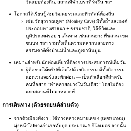
วันแบบท้องถิ่น, สถานที่พักเบรกที่ร่มรื่น ฯลฯ
โอกาสได้เรียนรู้ /ชมวัฒนธรรมและทิวทัศน์ท้องถิ่น
เช่น วัดสุวรรณคูหา (Monkey Cave) มีทั้งถ้ำและองค์
ประกอบทางศาสนา + ธรรมชาติ, วิถีชีวิตและ
ภูมิประเทศรอบ ๆ เส้นทาง เช่นสวนยาง พืชสวน เขต
ชนบท ฯลฯ รวมทั้งเห็นความหลากหลายทาง
ธรรมชาติทั้งป่าแม่น้ำและภูเขาหินปูน
เหมาะสำหรับนักท่องเที่ยวที่ต้องการประสบการณ์เต็มวัน
ผู้ที่อยากได้ทริปที่เต็มไปด้วยกิจกรรม มีทั้งกิจกรรม
แอดเวนเจอร์และพักผ่อน — เป็นตัวเลือกดีสำหรับ
คนที่อยาก “ทำหลายอย่างในวันเดียว” โดยไม่ต้อง
แยกสถานที่ไปมาหลายที่
การเดินทาง (ด้วยรถยนต์ส่วนตัว)
จากตัวเมืองพังงา : ใช้ทางหลวงหมายเลข 4 (เพชรเกษม)
มุ่งหน้าไปทางอำเภอทับปุด ประมาณ 5 กิโลเมตร จากนั้น