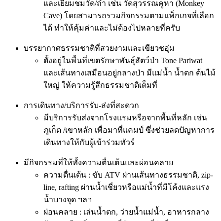
และเยี่ยมชมวัด/ถ้ำ เช่น วัดสุวรรณคูหา (Monkey
Cave) โดยสามารถรวมกิจกรรมตามแพ็กเกจที่เลือก
ได้ ทำให้คุ้มค่าและไม่ต้องไปหลายที่ครับ
บรรยากาศธรรมชาติที่สวยงามและเขียวชอุ่ม
ตั้งอยู่ในพื้นที่เขตรักษาพันธุ์สัตว์ป่า Tone Pariwat
และเส้นทางเสมือนอยู่กลางป่า มีแม่น้ำ น้ำตก ต้นไม้
ใหญ่ ให้ความรู้สึกธรรมชาติเต็มที่
การเดินทาง/บริการรับ-ส่งที่สะดวก
มีบริการรับส่งจากโรงแรมหรือจากพื้นที่หลัก เช่น
ภูเก็ต /เขาหลัก เพื่อมาที่แคมป์ ซึ่งช่วยลดปัญหาการ
เดินทางให้กับผู้เข้าร่วมทัวร์
มีกิจกรรมที่ให้ทั้งความตื่นเต้นและผ่อนคลาย
ความตื่นเต้น : ขับ ATV ผ่านเส้นทางธรรมชาติ, zip-
line, rafting ผ่านน้ำเชี่ยวหรือแม่น้ำที่มีโค้งและแรง
น้ำบางจุด ฯลฯ
ผ่อนคลาย : เล่นน้ำตก, ว่ายน้ำแม่น้ำ, อาหารกลาง