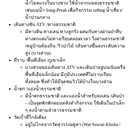
น้ำไหลแรงในบางช่วง ใช้น้ำจากแหล่งธรรมชาติ
เช่นแม่น้ำ Song-Preak เพื่อกิจกรรม rafting น้ำเชี่ยว/
น้ำปานกลาง
เส้นทางขับ ATV /ทางธรรมชาติ
มีทางดิน ทางเลน ทางลูกรัง ผสมกับทางผ่านป่าทึบ
ทางตกแต่งไม่ทางเรียบตลอดเวลา วิ่งผ่านธรรมชาติ
/หมู่บ้านท้องถิ่น /วิวป่าไม้ /เส้นทางขึ้นลงระดับความ
สูง (บางส่วน)
ที่ราบ /พื้นที่เอียง /ภูเขาเล็ก
บางส่วนของเส้นทาง ATV และเดินป่าอยู่บนเนินหรือ
พื้นที่เอียงเล็กน้อย มีภูมิประเทศที่ไม่ราบเรียบ
ทั้งหมด ซึ่งทำให้มีจุดชมวิวได้บ้างในบางส่วน
น้ำตก /แอ่งน้ำธรรมชาติ
มีน้ำตกธรรมชาติ และแอ่งน้ำสำหรับลงเล่น /เดินป่า
– เป็นจุดพักพักผ่อนหลังทำกิจกรรม ใช้เดินในป่าเล็ก
ๆ ลงน้ำตามลำธารธรรมชาติ
วัด/ถ้ำที่ใกล้เคียง
อยู่ไม่ไกลจากวัดสุวรรณคูหา (Wat Suwan Khuha /