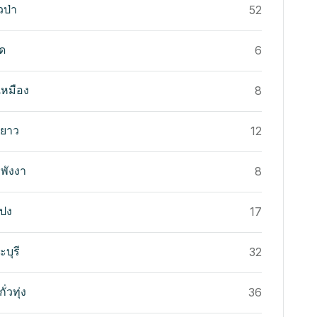
่วป่า
52
ุด
6
ยเหมือง
8
ะยาว
12
งพังงา
8
ะปง
17
ระบุรี
32
ั่วทุ่ง
36