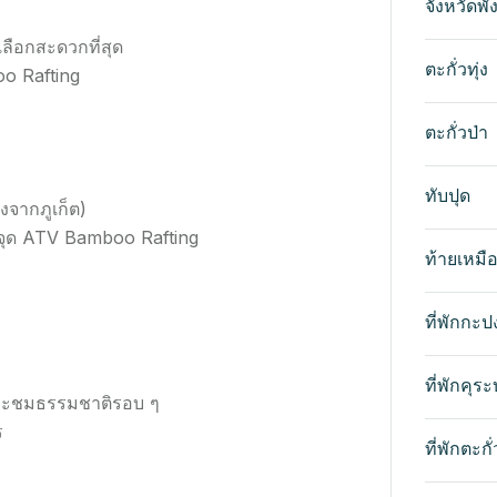
จังหวัดพั
ลือกสะดวกที่สุด
ตะกั่วทุ่ง
o Rafting
ตะกั่วป่า
ทับปุด
มงจากภูเก็ต)
ังจุด ATV Bamboo Rafting
ท้ายเหมื
ที่พักกะป
ที่พักคุระบ
และชมธรรมชาติรอบ ๆ
ร
ที่พักตะกั่