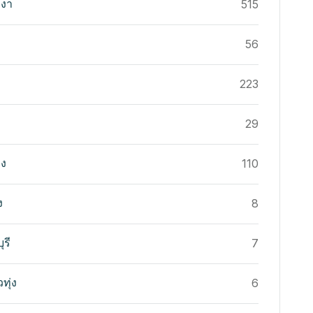
งงา
515
56
223
29
อง
110
ง
8
ุรี
7
วทุ่ง
6