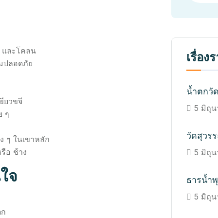
าร และโคลน
เรื่อง
วามปลอดภัย
น้ำตกวั
ขียวขจี
5 มิถุ
ย ๆ
วัดสุวร
าง ๆ ในเขาหลัก
รือ ช้าง
5 มิถุ
นใจ
ธารน้ำพุ
5 มิถุ
ตก