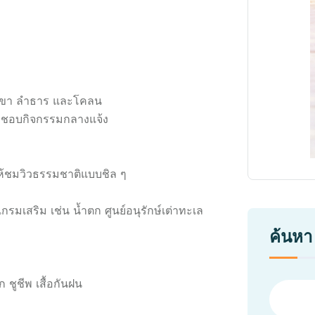
า เขา ลำธาร และโคลน
ี่ชอบกิจกรรมกลางแจ้ง
ห้ชมวิวธรรมชาติแบบชิล ๆ
สริม เช่น น้ำตก ศูนย์อนุรักษ์เต่าทะเล
ค้นหา
ชูชีพ เสื้อกันฝน