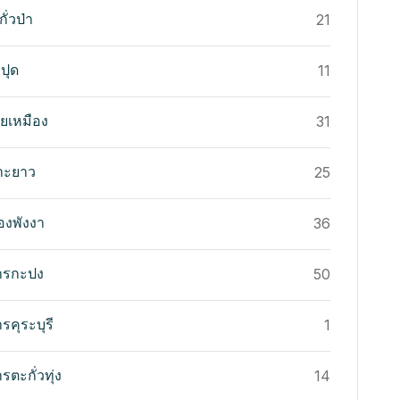
กั่วป่า
21
บปุด
11
้ายเหมือง
31
เกาะยาว
25
มืองพังงา
36
ารกะปง
50
รคุระบุรี
1
ตะกั่วทุ่ง
14