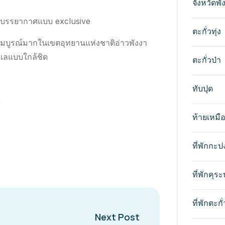
จังหวัดพั
าพบรรยากาศแบบ exclusive
ตะกั่วทุ่ง
ิสมบูรณ์มากในเขตอุทยานแห่งชาติอ่าวพังงา
ะเลแบบใกล้ชิด
ตะกั่วป่า
ทับปุด
0
ท้ายเหมื
ที่พักกะป
ที่พักคุระบ
ที่พักตะกั่
Next Post