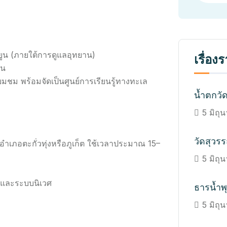
ะยูน (ภายใต้การดูแลอุทยาน)
เรื่อง
ัน
ยี่ยมชม พร้อมจัดเป็นศูนย์การเรียนรู้ทางทะเล
น้ำตกวั
5 มิถุ
วัดสุวร
งอำเภอตะกั่วทุ่งหรือภูเก็ต ใช้เวลาประมาณ 15–
5 มิถุ
เลและระบบนิเวศ
ธารน้ำพุ
5 มิถุ