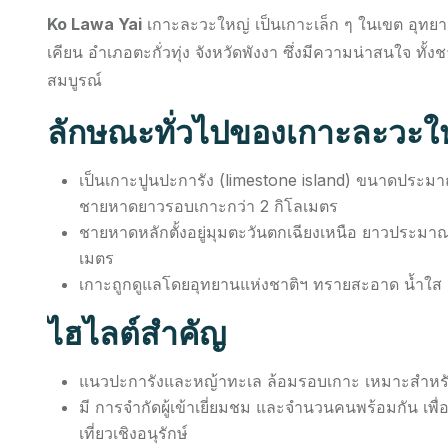
Ko Lawa Yai
เกาะละวะใหญ่ เป็นเกาะเล็ก ๆ ในเขต อุทยา
เคียน อำเภอตะกั่วทุ่ง จังหวัดพังงา ซึ่งมีความน่าสนใจ ท
สมบูรณ์
ลักษณะทั่วไปของเกาะละวะใ
เป็นเกาะปูนปะการัง (limestone island) ขนาดประมา
ชายหาดยาวรอบเกาะกว่า 2 กิโลเมตร
ชายหาดหลักตั้งอยู่มุมตะวันตกเฉียงเหนือ ยาวประมาณ
เมตร
เกาะถูกดูแลโดยอุทยานแห่งชาติฯ ทรายสะอาด น้ำใส 
ไฮไลต์สำคัญ
แนวปะการังและหญ้าทะเล ล้อมรอบเกาะ เหมาะสำหรับ
มี การจำกัดผู้เข้าเยี่ยมชม และจำนวนคนพร้อมกัน เพื
เที่ยวเชิงอนุรักษ์