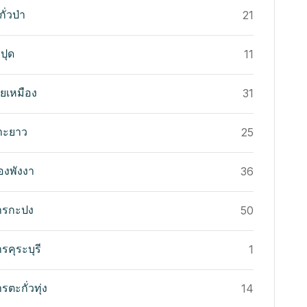
กั่วป่า
21
บปุด
11
้ายเหมือง
31
เกาะยาว
25
มืองพังงา
36
ารกะปง
50
รคุระบุรี
1
ตะกั่วทุ่ง
14