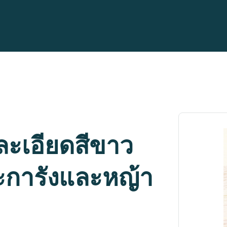
ละเอียดสีขาว
ะการังและหญ้า