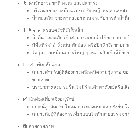
🐠 คนรักธรรมชาติ ทะเล และปะการัง
บริเวณรอบเกาะมีแนวปะการัง หญ้าทะเล และสัต
น้ำทะเลใส ชายหาดสะอาด เหมาะกับการดำน้ำตื้น
👨‍👩‍👧‍👦 ครอบครัวที่มีเด็กเล็ก
น้ำตื้น ปลอดภัย เด็กสามารถเล่นน้ำได้อย่างสบาย
มีพื้นที่ร่มไม้ นั่งเล่น พักผ่อน หรือปิกนิกริมชายห
ไม่วุ่นวายเหมือนเกาะใหญ่ ๆ เหมาะกับเด็กที่ต้องกา
🧘‍♀️ สายชิล พักผ่อน
เหมาะสำหรับผู้ที่ต้องการหลีกหนีความวุ่นวาย ชอ
ชายหาด
บรรยากาศสงบ ร่มรื่น ไม่มีร้านค้าพาณิชย์หรือเ
🛶 นักท่องเที่ยวเชิงอนุรักษ์
เกาะนี้ถูกจัดเป็น โมเดลการท่องเที่ยวแบบยั่งยืน โ
เหมาะกับผู้ที่ต้องการเที่ยวแบบไม่ทำลายธรรมชา
📷 สายถ่ายภาพ