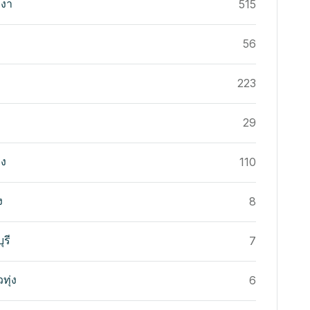
งงา
515
56
223
29
อง
110
ง
8
ุรี
7
วทุ่ง
6