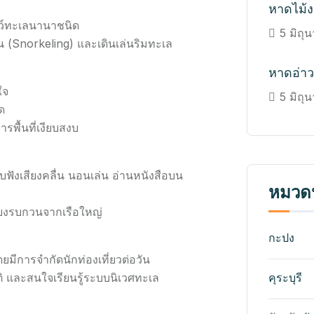
หาดไม้
ว์ทะเลนานาชนิด
5 มิถุ
 (Snorkeling) และเดินเล่นริมทะเล
หาดอ่า
ใจ
5 มิถุ
าด
รพื้นที่เงียบสงบ
บฟังเสียงคลื่น นอนเล่น อ่านหนังสือบน
หมวดห
สียงรบกวนจากเรือใหญ่
กะปง
ดยมีการจำกัดนักท่องเที่ยวต่อวัน
ติ และสนใจเรียนรู้ระบบนิเวศทะเล
คุระบุรี