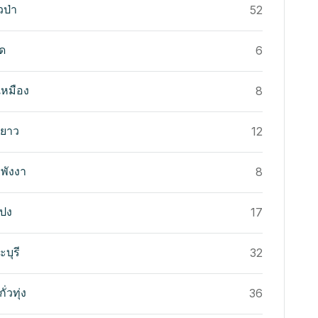
่วป่า
52
ุด
6
ยเหมือง
8
ะยาว
12
งพังงา
8
ะปง
17
ระบุรี
32
ั่วทุ่ง
36