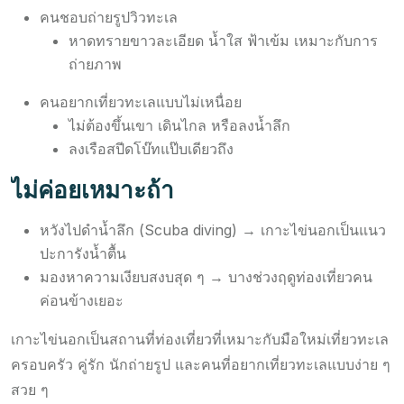
คนชอบถ่ายรูปวิวทะเล
หาดทรายขาวละเอียด น้ำใส ฟ้าเข้ม เหมาะกับการ
ถ่ายภาพ
คนอยากเที่ยวทะเลแบบไม่เหนื่อย
ไม่ต้องขึ้นเขา เดินไกล หรือลงน้ำลึก
ลงเรือสปีดโบ๊ทแป๊บเดียวถึง
ไม่ค่อยเหมาะถ้า
หวังไปดำน้ำลึก (Scuba diving) → เกาะไข่นอกเป็นแนว
ปะการังน้ำตื้น
มองหาความเงียบสงบสุด ๆ → บางช่วงฤดูท่องเที่ยวคน
ค่อนข้างเยอะ
เกาะไข่นอกเป็นสถานที่ท่องเที่ยวที่เหมาะกับมือใหม่เที่ยวทะเล
ครอบครัว คู่รัก นักถ่ายรูป และคนที่อยากเที่ยวทะเลแบบง่าย ๆ
สวย ๆ