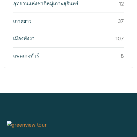
อุทยานแห่งชาติหมู่เกาะสุรินทร์
12
เกาะยาว
37
เมืองพังงา
107
แพคเกจทัวร์
8