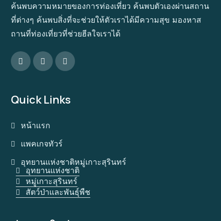
ค้นพบความหมายของการท่องเที่ยว ค้นพบตัวเองผ่านสถาน
ที่ต่างๆ ค้นพบสิ่งที่จะช่วยให้ตัวเราได้มีความสุข มองหาส
ถานที่ท่องเที่ยวที่ช่วยฮีลใจเราได้
Quick Links
หน้าแรก
แพคเกจทัวร์
อุทยานแห่งชาติหมู่เกาะสุรินทร์
อุทยานแห่งชาติ
หมู่เกาะสุรินทร์
สัตว์ป่าและพันธุ์พืช