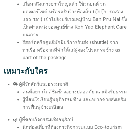
เมื่อมาถึงเกาะยาวใหญ่แล้ว ใช้รถยนต์ รถ
มอเตอร์ไซค์ หรือรถรับจ้างท้องถิ่น (ตุ๊กตุ๊ก, รถสอง
แถว ฯลฯ) เข้าไปยังบริเวณหมู่บ้าน Ban Pru Nai ซึ่ง
เป็นตำแหน่งของศูนย์ช้าง Koh Yao Elephant Care
บนเกาะ
รีสอร์ตหรือศูนย์มักมีบริการรับส่ง (shuttle) จาก
ท่าเรือ หรือจากที่พักให้แก่ผู้จองโปรแกรมช้าง as
part of the package
เหมาะกับใคร
🐘 ผู้ที่รักสัตว์และธรรมชาติ
คนที่อยากใกล้ชิดช้างอย่างปลอดภัย และมีจริยธรรม
ผู้ที่สนใจเรียนรู้พฤติกรรมช้าง และอยากช่วยส่งเสริม
การฟื้นฟูช้างเกษียณ
🌿 ผู้ที่ชอบกิจกรรมเชิงอนุรักษ์
นักท่องเที่ยวที่ต้องการกิจกรรมแบบ Eco-tourism