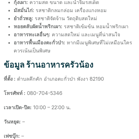
กุ้งเผา:
ความสด ขนาด และน้ำจิ้มรสเด็ด
มัสมั่นไก่:
รสชาติกลมกล่อม เครื่องแกงหอม
ยำถั่วพลู:
รสชาติจัดจ้าน วัตถุดิบสดใหม่
หอยตลับผัดน้ำพริกเผา:
รสชาติเข้มข้น หอมน้ำพริกเผา
อาหารทะเลอื่นๆ:
ความสดใหม่ และเมนูที่น่าสนใจ
อาหารพื้นเมืองตะกั่วป่า:
หากมีเมนูพิเศษที่ไม่เหมือนใคร
ควรเน้นเป็นพิเศษ
ข้อมูล
ร้านอาหารครัวน้อง
ที่ตั้ง :
ตำบลคึกคัก อำเภอตะกั่วป่า พังงา 82190
โทรศัพท์ :
080-704-5346
เวลาเปิด-ปิด:
10:00 – 22:00 น.
วันหยุด:
–
เฟซบุ๊ก:
–