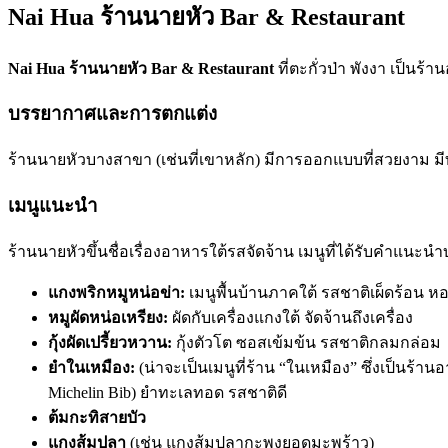
Nai Hua ร้านนายหัว Bar & Restaurant
Nai Hua ร้านนายหัว Bar & Restaurant
ที่ตะกั่วป่า พังงา เป็นร
บรรยากาศและการตกแต่ง
ร้านนายหัวบางสาขา (เช่นที่เขาหลัก) มีการออกแบบที่สวยงาม มีท
เมนูแนะนำ
ร้านนายหัวขึ้นชื่อเรื่องอาหารใต้รสจัดจ้าน เมนูที่ได้รับคำแนะนำบ
แกงพริกหมูหน่อข่า:
เมนูพื้นบ้านภาคใต้ รสชาติเผ็ดร้อน ห
หมูผัดหน่อเหรียง:
ผัดกับเครื่องแกงใต้ จัดจ้านถึงเครื่อง
กุ้งผัดเปรี้ยวหวาน:
กุ้งตัวโต ซอสเข้มข้น รสชาติกลมกล่อม
ยำในเหมือง:
(น่าจะเป็นเมนูที่ร้าน “ในเหมือง” ซึ่งเป็นร้า
Michelin Bib) ยำทะเลทอด รสชาติดี
ต้มกะทิสายบัว
แกงส้มปลา
(เช่น แกงส้มปลากะพงยอดมะพร้าว)