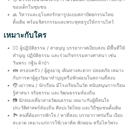
ของเด็กในชุมชน
🙏 วิหารและอุโบสถรักษารูปแบบสถาปัตยกรรมไทย
ดั้งเดิม พร้อมจิตรกรรมและพระพุทธรูปให้กราบไหว้
เหมาะกับใคร
🧘‍♀️ ผู้ปฏิบัติธรรม / สายบุญ บรรยากาศเงียบสงบ มีพื้นที่ให้
ทำบุญ ปฏิบัติธรรม และร่วมกิจกรรมทางศาสนา เช่น
วันพระ กฐิน ผ้าป่า
👪 ครอบครัว / ผู้สูงอายุ เดินทางสะดวก ปลอดภัย เหมาะ
กับการพาผู้สูงวัยมาทำบุญหรือพักผ่อนในสถานที่สงบ
🧒 เยาวชน / นักเรียน มีโรงเรียนในวัด สนับสนุนการเรียน
รู้ศาสนา จริยธรรม และวัฒนธรรมท้องถิ่น
📷 นักท่องเที่ยวสายวัฒนธรรม เหมาะกับผู้ที่สนใจ
ประวัติศาสตร์ท้องถิ่น ศิลปะวัดไทย และวิถีชุมชนดั้งเดิม
🏞️ คนที่ต้องการพักใจ / หาที่สงบ บรรยากาศร่มรื่น เงียบ
สะอาด เหมาะแก่การใช้เวลาคิด พักผ่อน หรือไหว้พระ