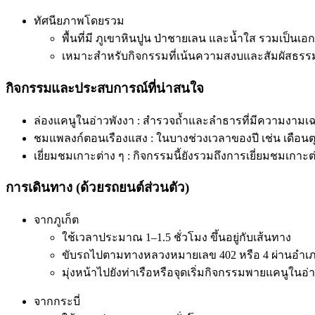
ทัศนียภาพโดยรวม
พื้นที่มี ภูเขาหินปูน ป่าชายเลน และน้ำใส รวมเป็นเอ
เหมาะสำหรับกิจกรรมที่เน้นความสงบและสัมผัสธรร
กิจกรรมและประสบการณ์ที่น่าสนใจ
ล่องแคนูในอ่าวพังงา : สำรวจถ้ำและลำธารที่มีความงามเฉพ
ชมแพลงก์ตอนเรืองแสง : ในบางช่วงเวลาของปี เช่น เดือน
เยี่ยมชมเกาะต่าง ๆ : กิจกรรมนี้ยังรวมถึงการเยี่ยมชมเกาะต
การเดินทาง (ด้วยรถยนต์ส่วนตัว)
จากภูเก็ต
ใช้เวลาประมาณ 1–1.5 ชั่วโมง ขึ้นอยู่กับเส้นทาง
ขับรถไปตามทางหลวงหมายเลข 402 หรือ 4 ผ่านอำเ
มุ่งหน้าไปยังท่าเรือหรือจุดเริ่มกิจกรรมพายแคนูในอ่
จากกระบี่