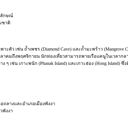
กลักษณ์
มชาติ
าะตัว เช่น ถ้ำเพชร (Diamond Cave) และถ้ำมะพร้าว (Mangrove Ca
ตุลาคมถึงพฤศจิกายน นักท่องเที่ยวสามารถพายเรือแคนูในเวลากล
่าง ๆ เช่น เกาะพนัก (Phanak Island) และเกาะฮ่อง (Hong Island) ซ
ภอถลางและอำเภอเมืองพังงา
าวพังงา