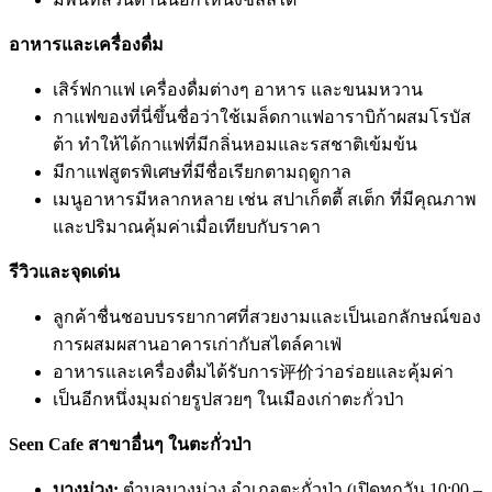
อาหารและเครื่องดื่ม
เสิร์ฟกาแฟ เครื่องดื่มต่างๆ อาหาร และขนมหวาน
กาแฟของที่นี่ขึ้นชื่อว่าใช้เมล็ดกาแฟอาราบิก้าผสมโรบัส
ต้า ทำให้ได้กาแฟที่มีกลิ่นหอมและรสชาติเข้มข้น
มีกาแฟสูตรพิเศษที่มีชื่อเรียกตามฤดูกาล
เมนูอาหารมีหลากหลาย เช่น สปาเก็ตตี้ สเต็ก ที่มีคุณภาพ
และปริมาณคุ้มค่าเมื่อเทียบกับราคา
รีวิวและจุดเด่น
ลูกค้าชื่นชอบบรรยากาศที่สวยงามและเป็นเอกลักษณ์ของ
การผสมผสานอาคารเก่ากับสไตล์คาเฟ่
อาหารและเครื่องดื่มได้รับการ评价ว่าอร่อยและคุ้มค่า
เป็นอีกหนึ่งมุมถ่ายรูปสวยๆ ในเมืองเก่าตะกั่วป่า
Seen Cafe สาขาอื่นๆ ในตะกั่วป่า
บางม่วง:
ตำบลบางม่วง อำเภอตะกั่วป่า (เปิดทุกวัน 10:00 –